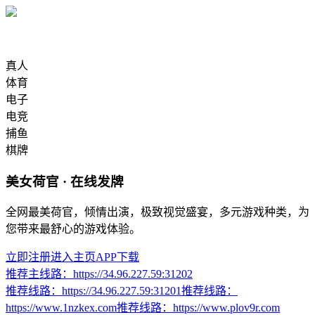
真人
体育
电子
电竞
捕鱼
棋牌
美女荷官 · 在线发牌
全网最美荷官，倾情出演，极致视觉盛宴，多元游戏种类，为
您带来最舒心的游戏体验。
立即注册
进入主页
APP下载
推荐主线路：
https://34.96.227.59:31202
推荐线路：
https://34.96.227.59:31201
推荐线路：
https://www.1nzkex.com
推荐线路：
https://www.plov9r.com