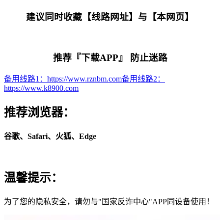
建议同时收藏【线路网址】与【本网页】
推荐『下载APP』 防止迷路
备用线路
1
：
https://www.rznbm.com
备用线路
2
：
https://www.k8900.com
推荐浏览器：
谷歌、Safari、火狐、Edge
温馨提示：
为了您的隐私安全，请勿与"国家反诈中心"APP同设备使用！