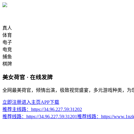
真人
体育
电子
电竞
捕鱼
棋牌
美女荷官 · 在线发牌
全网最美荷官，倾情出演，极致视觉盛宴，多元游戏种类，为
立即注册
进入主页
APP下载
推荐主线路：
https://34.96.227.59:31202
推荐线路：
https://34.96.227.59:31201
推荐线路：
https://www.1nz