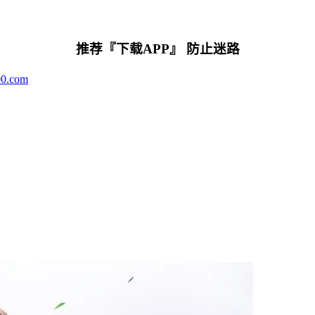
推荐『下载APP』 防止迷路
00.com