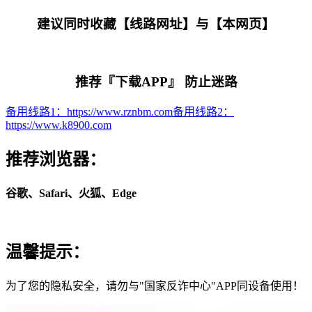
建议同时收藏【线路网址】与【本网页】
推荐『下载APP』 防止迷路
备用线路
1
：
https://www.rznbm.com
备用线路
2
：
https://www.k8900.com
推荐浏览器：
谷歌、Safari、火狐、Edge
温馨提示：
为了您的隐私安全，请勿与"国家反诈中心"APP同设备使用！