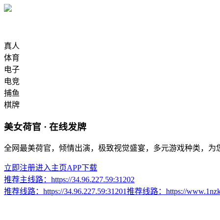
真人
体育
电子
电竞
捕鱼
棋牌
美女荷官 · 在线发牌
全网最美荷官，倾情出演，极致视觉盛宴，多元游戏种类，为
立即注册
进入主页
APP下载
推荐主线路：
https://34.96.227.59:31202
推荐线路：
https://34.96.227.59:31201
推荐线路：
https://www.1nz