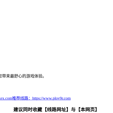
您带来最舒心的游戏体验。
kex.com
推荐线路：
https://www.plov9r.com
建议同时收藏【线路网址】与【本网页】