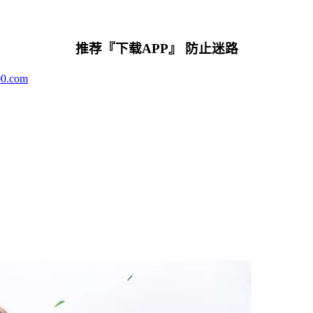
推荐『下载APP』 防止迷路
00.com