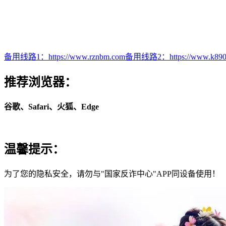
备用线路
1
：
https://www.rznbm.com
备用线路
2
：
https://www.k89
推荐浏览器：
谷歌、Safari、火狐、Edge
温馨提示：
为了您的隐私安全，请勿与"国家反诈中心"APP同设备使用！