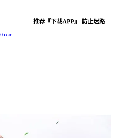
推荐『下载APP』 防止迷路
00.com